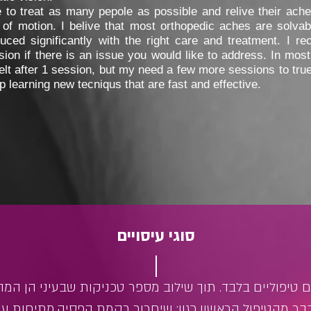
ke to treat as many pepole as possible and relive their ac
 of motion. I belive that most orthopedic aches are solvab
uced significantly with the right care and treatment. I 
ion if there is an issue you would like to address. In most
elt after 1 session, but my need a few more sessions to truel
 learning new tecniqus that are fast and effective.
סוגי עיסויים
ם טיפוליים בלבד. תוך שילוב מספר טכניקות שבעיני הן המה
ר מהטיפול הראשון כגון: שיחרור רקמת הפסיה,מתיחות עם