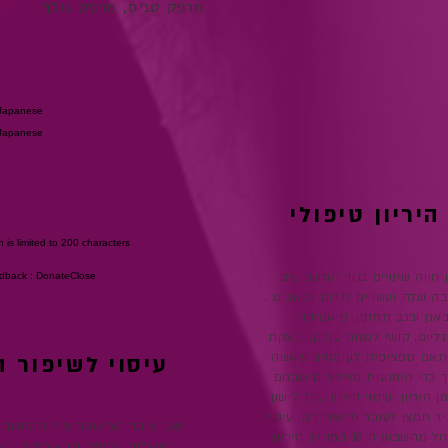
מרפק טניס, מרפק גולף
Japanese
Japanese
היריון טיפולי
 is limited to 200 characters
 חווה שינויים בגוף המשפיעים
edback : Donate
Close
בה שלה ועשויים לגרום לכאבים ,
אגן ובגב תחתון, סיאטיקה,
מותאם ספציפית לעומסים שאשה
עיסוי לשיפור ה
וך כדי הימנעות מאיזורים שבהם
היריון. עיסוי היריון עוזר לישון
יר חמצן לעובר וזרימת דם. עיסוי
עם ישיבה ממושכת מול המחשב ה
היריון מותר החל מהשבוע ה 16 במהלך היריון
מעוגלות קדימה ולחץ תמידי בא