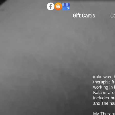
Gift Cards
C
ala was b
K
therapist 
working in 
Kala is a c
includes b
and she has
My Theraput