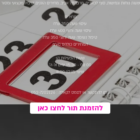
עות נוחות וגמישות, סוף לכאבים, מרכז תל אביב, מחירים הוגנים, טיפול מקצועי ומסור .
מחירים:
עיסוי שעה 350 ש״ח
עיסוי שעה וחצי 400 ש״ח.
טיפול נשימה שעה וחצי 350 ש״ח
המחירים כוללים מע״מ
שעות הפעילות הן:
08:00 - 15:30 ימים א'-ה'
שישי 8:00-12:15
ניתן להתקשר או לסמס לקאלה : 052-7202126
להזמנת תור לחצו כאן