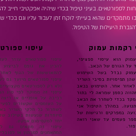
חות לספורטאים. בעיני טיפול בכדי שיהיה אפקטיבי חייב לה
ו מתמקדים שהוא בעייתי לוקח זמן לעבוד עליו וגם בכדי שי
גברת היעילות של הטיפול.
 רקמות עמוק
עיסוי ספורט
מוק הוא עיסוי ספציפי,
עיסוי ספורטאים עוזר לעו
 על הגורם של הכאב.
להכין את גופם לביצוע א
עמוק נבדל בשל השימוש
להתאוששות של הגוף לאחר 
שהן תפיסויות בסיבי השריר
עיסןי ספורטאים מיועד גם לע
לאזור אחר. השימוש בכאב
ולא רק לספורטאים
מקצועיים.
עיסןי זה ממוקד לפי סוג הפ
הווה כסמן שמראה לי בתור
רכיבה על אופניים או ריצה
מקד בכדי לשחרר את הכאב
על העומסים שקשורים לפעיל
תנועה. במהלך הטיפול אני
לשחרור
כל חלקי השריר באמ
ועה במפרקים ורגישות של
מיוחדות שנעשות בשילוב של
פר פעמים עד שאני רואה
יחד למקסימום אפקט.
פור.
עיסוי זה מתאים גם לח
המתאמנים למרתון או לסובלים