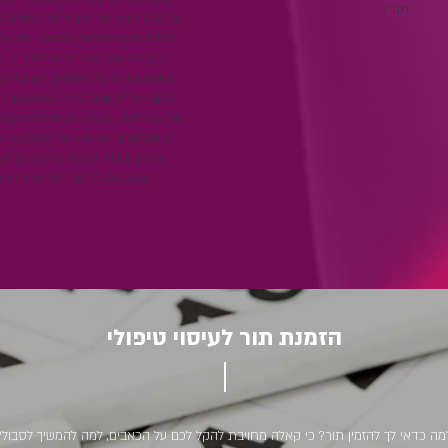
תקין.
שכמות והצוואר עיסוי זה משתמש
מתיחות מיוחדות לפתוח את בי
להחזיר את הכתפיים לאחור, עי
משמעותית על אנשים הסובלים 
סקורליוזיס וקיפוזיס באמצעות 
של מתיחות פסיה שעוטפות קבוצו
ומשפיעות ישירות על היציבה וש
פוינט בכדי להקל על הכאבים
שנובעים מהעקמת או היציבה הלקויה.
הזמנת תור לעיסוי טיפולי
מה כדאי לך להזמין תור? כי קאלה מחויבת להקל לכם על הכאבים, למה להמשיך לסבול?