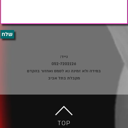
שלח
נייד:
052-7202126
במידה ולא זמינה נא לסמס ואחזור בהקדם
מקבלת בתל אביב
TOP