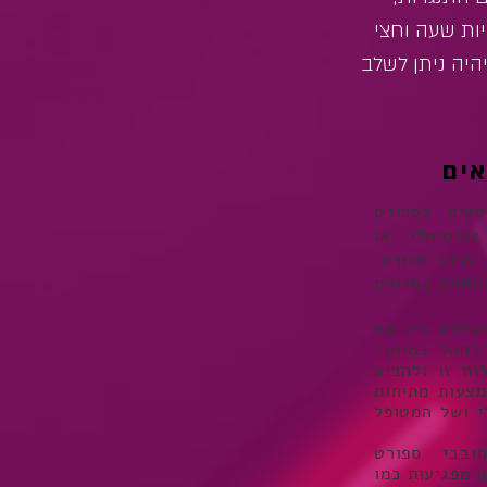
יות שעה וחצי
היה ניתן לשלב
אים
סקים בספורט
ופטימלי או
ארוע ספורט.
וסקים בספורט
עילות בין אם
 להקל במיוחד
ות זו ולהביא
צעות מתיחות
י ושל המטופל
ובבי ספורט
 מפגיעות כמו