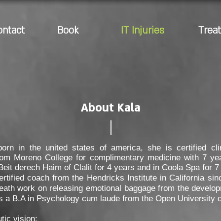
ontact
Book
IT Injuries
Trea
About Kala
orn in the united states of america, she is certified cl
from Moreno College for complimentary medicine with 7 ye
Beit derech Haim of Clalit for 4 years and in Coola Spa for 7
ertified coach from the Hendricks Institute in California si
reath work on releasing emotional baggage from the develop
 a B.A in Psychology cum laude from the Open University of
ic vision: