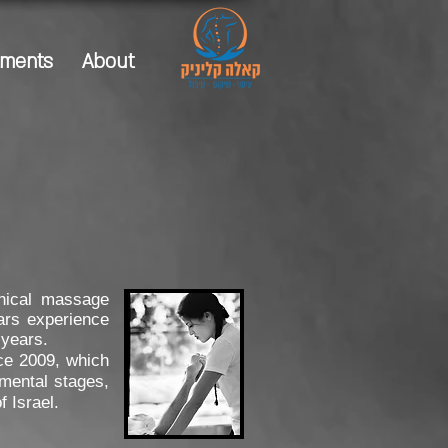
tments
About
inical massage
ars experience
 years.
nce 2009, which
mental stages,
 Israel.